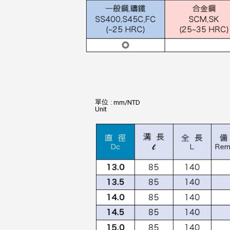
單位
: mm/NTD
Unit