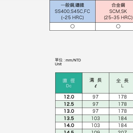
單位
: mm/NTD
Unit