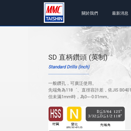
關於我們
最新消息
SD 直柄鑽頭 (英制)
Standard Drills (inch)
一般鑽孔，可廣泛使用。
先端角為118゜、直徑容許差，依JIS B0401
但未滿1mm時，為0~-0.01mm。