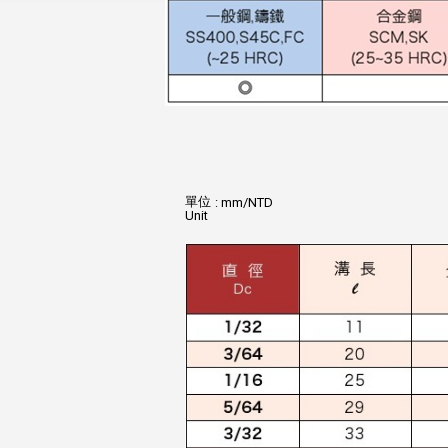
單位
: mm/NTD
Unit