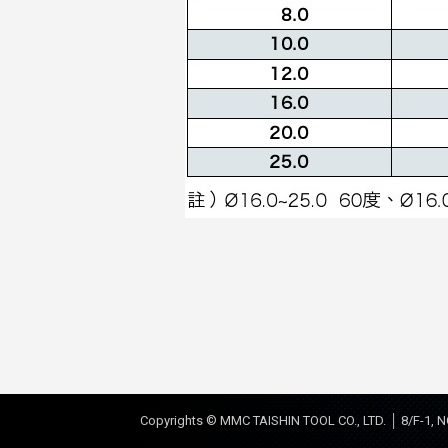
Copyrights © MMC TAISHIN TOOL CO., LTD. │ 8/F-1, N